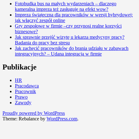
Fotobudka bus na małych wydarzeniach – dlaczego
kameralna impreza też zasługuje na efekt wow?
Impreza świąteczna dla pracowników w wersji hybrydowej:
jak włączyć zespół online
Gry zespołowe w firmie –czy przynosi realne korzyści
biznesowe?
Jak sprawnie przejść wizytę u lekarza medycyny pracy?
Badania do pracy bez stresu
Jak zachęcić pracowników do brania udziału w zabawach
integracyjnych? – Udana integracja w firmie
Publikacje
HR
Pracodawca
Pracownik
Prawo
Zawody
Proudly powered by WordPress
Theme: Rebalance by
WordPress.com
.