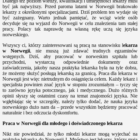
Dlatego też poziom wiedzy, kwalifikacji i umiejętności lekarzy musi
być jak najwyższy. Przed paroma latami w Norwegii brakowało
lekarzy z określonymi specjalizacjami. Dziś problem ten wydaje się
być zażegnany. Warto jednak pamiętać, że wciąż wiele osób
decyduje się na wyjazd do Norwegii w celu znalezienia tam stałej
pracy. Polacy tak naprawdę na własną rękę uczą się języka
norweskiego.
Wszyscy ci, którzy zainteresowani są pracą na stanowisku l
ekarza
w Norwegii
, nie muszą już zdawać trudnych egzaminów
wstępnych. Dziś, aby pracować w norweskim szpitalu lub
przychodni, wystarczą odpowiednie dokumenty oraz
zaświadczenia, jakoby nasza praktyka lekarska była na tyle dobra,
że możemy służyć posługą lekarską za granicą. Praca dla lekarza w
Norwegii jest więc nietrudnym do osiągnięcia celem. Każdy lekarz i
specjalista powinien znać język w stopniu zrozumiałym – tyczy się
to zarówno języka potocznego, jak i medycznego. Dużo różnych
opinii słyszy się ostatnimi czasy na temat znajomości języka. Nie
wgłębiając się w szczegóły, należy tylko dodać, że nauka języka
norweskiego dużo nam da – przede wszystkim będziemy pracować
naturalnie i bez odczucia dyskomfortu.
Praca w Norwegii dla młodego i doświadczonego lekarza
Nikt nie powiedział, że tylko młodzi lekarze mogą wyjechać na
praktykę lekarską do Norwegii J. Mnóstwo jest lekarzy, którzy mają