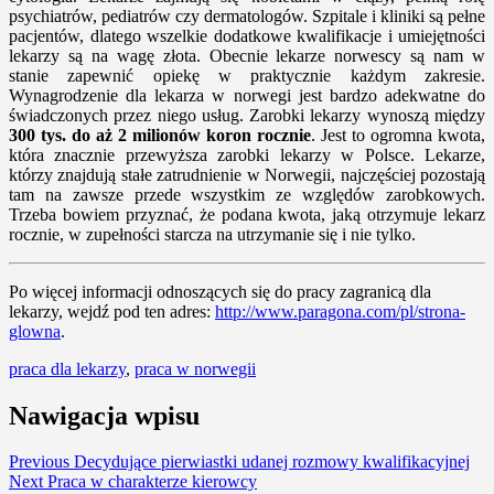
psychiatrów, pediatrów czy dermatologów. Szpitale i kliniki są pełne
pacjentów, dlatego wszelkie dodatkowe kwalifikacje i umiejętności
lekarzy są na wagę złota. Obecnie lekarze norwescy są nam w
stanie zapewnić opiekę w praktycznie każdym zakresie.
Wynagrodzenie dla lekarza w norwegi jest bardzo adekwatne do
świadczonych przez niego usług. Zarobki lekarzy wynoszą między
300 tys. do aż 2 milionów koron rocznie
. Jest to ogromna kwota,
która znacznie przewyższa zarobki lekarzy w Polsce. Lekarze,
którzy znajdują stałe zatrudnienie w Norwegii, najczęściej pozostają
tam na zawsze przede wszystkim ze względów zarobkowych.
Trzeba bowiem przyznać, że podana kwota, jaką otrzymuje lekarz
rocznie, w zupełności starcza na utrzymanie się i nie tylko.
Po więcej informacji odnoszących się do pracy zagranicą dla
lekarzy, wejdź pod ten adres:
http://www.paragona.com/pl/strona-
glowna
.
praca dla lekarzy
,
praca w norwegii
Nawigacja wpisu
Previous
Decydujące pierwiastki udanej rozmowy kwalifikacyjnej
Next
Praca w charakterze kierowcy