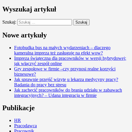
Wyszukaj artykuł
Szukaj:
Nowe artykuły
Fotobudka bus na małych wydarzeniach – dlaczego
kameralna impreza też zasługuje na efekt wow?
Impreza świąteczna dla pracowników w wersji hybrydowej:
jak włączyć zespół online
Gry zespołowe w firmie –czy przynosi realne korzyści
biznesowe?
Jak sprawnie przejść wizytę u lekarza medycyny pracy?
Badania do pracy bez stresu
Jak zachęcić pracowników do brania udziału w zabawach
integracyjnych? – Udana integracja w firmie
Publikacje
HR
Pracodawca
Pracownik