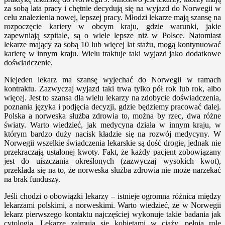
za sobą lata pracy i chętnie decydują się na wyjazd do Norwegii w
celu znalezienia nowej, lepszej pracy. Młodzi lekarze mają szansę na
rozpoczęcie kariery w obcym kraju, gdzie warunki, jakie
zapewniają szpitale, są o wiele lepsze niż w Polsce. Natomiast
lekarze mający za sobą 10 lub więcej lat stażu, mogą kontynuować
karierę w innym kraju. Wielu traktuje taki wyjazd jako dodatkowe
doświadczenie.
Niejeden lekarz ma szansę wyjechać do Norwegii w ramach
kontraktu. Zazwyczaj wyjazd taki trwa tylko pół rok lub rok, albo
więcej. Jest to szansa dla wielu lekarzy na zdobycie doświadczenia,
poznania języka i podjęcia decyzji, gdzie będziemy pracować dalej.
Polska a norweska służba zdrowia to, można by rzec, dwa różne
światy. Warto wiedzieć, jak medycyna działa w innym kraju, w
którym bardzo duży nacisk kładzie się na rozwój medycyny. W
Norwegii wszelkie świadczenia lekarskie są dość drogie, jednak nie
przekraczają ustalonej kwoty. Fakt, że każdy pacjent zobowiązany
jest do uiszczania określonych (zazwyczaj wysokich kwot),
przekłada się na to, że norweska służba zdrowia nie może narzekać
na brak funduszy.
Jeśli chodzi o obowiązki lekarzy – istnieje ogromna różnica między
lekarzami polskimi, a norweskimi. Warto wiedzieć, że w Norwegii
lekarz pierwszego kontaktu najczęściej wykonuje takie badania jak
cytologia. Lekarze zajmują się kobietami w ciąży, pełnią rolę