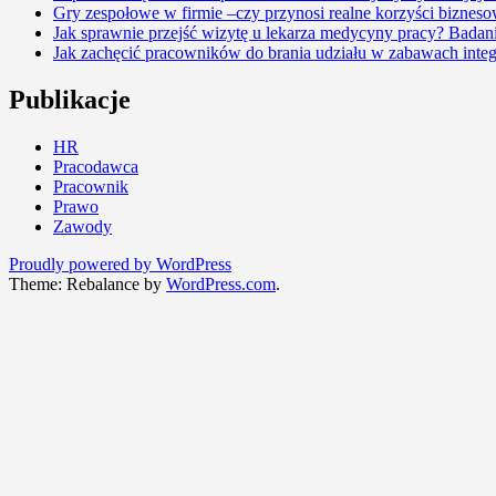
Gry zespołowe w firmie –czy przynosi realne korzyści biznes
Jak sprawnie przejść wizytę u lekarza medycyny pracy? Badani
Jak zachęcić pracowników do brania udziału w zabawach integ
Publikacje
HR
Pracodawca
Pracownik
Prawo
Zawody
Proudly powered by WordPress
Theme: Rebalance by
WordPress.com
.