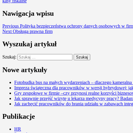
kasy fiskalne
Nawigacja wpisu
Previous
Polityka bezpieczeństwa ochrony danych osobowych w fir
Next
Obsługa prawna firm
Wyszukaj artykuł
Szukaj:
Nowe artykuły
Fotobudka bus na małych wydarzeniach – dlaczego kameralna 
Impreza świąteczna dla pracowników w wersji hybrydowej: jak
Gry zespołowe w firmie –czy przynosi realne korzyści biznes
Jak sprawnie przejść wizytę u lekarza medycyny pracy? Badani
Jak zachęcić pracowników do brania udziału w zabawach integ
Publikacje
HR