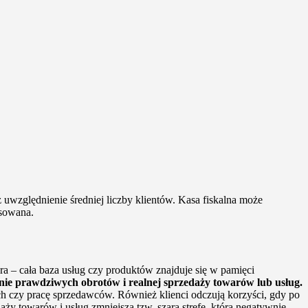
uwzględnienie średniej liczby klientów. Kasa fiskalna może
asowana.
era – cała baza usług czy produktów znajduje się w pamięci
nie prawdziwych obrotów i realnej sprzedaży towarów lub usług.
h czy pracę sprzedawców. Również klienci odczują korzyści, gdy po
ży towarów i usług zmniejsza tzw. szarą strefę, która negatywnie