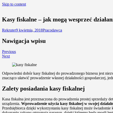
Skip to content
Kasy fiskalne – jak mogą wesprzeć działan
Rekruter
9 kwietnia, 2018
Pracodawca
Nawigacja wpisu
Previous
Next
Odpowiedni dobór kasy fiskalnej do prowadzonego biznesu jest niez
znacząco ułatwić prowadzenie własnej działalności gospodarczej, j
Zalety posiadania kasy fiskalnej
Kasa fiskalna jest przeznaczona do prowadzenia prostej sprzedaży de
urządzenia.
Wprowadzenie użycia kasy fiskalnej w swojej działa
Przedsiębiorca dzięki wykorzystaniu kasy fiskalnej może świadomi
dokonaniu zakupu otrzymają paragon, dzięki któremu będą mogli lepie