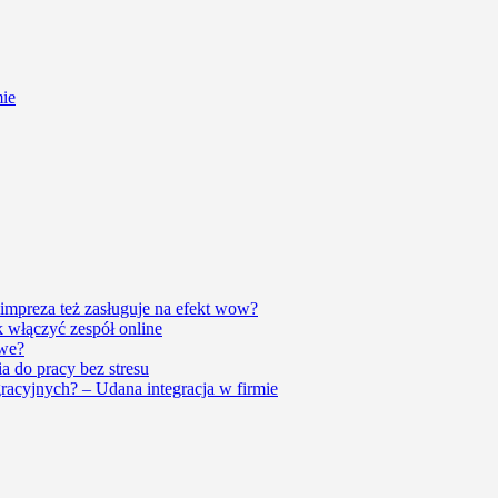
mie
impreza też zasługuje na efekt wow?
 włączyć zespół online
owe?
a do pracy bez stresu
racyjnych? – Udana integracja w firmie