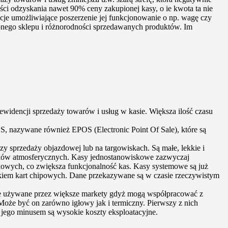
ści odzyskania nawet 90% ceny zakupionej kasy, o ie kwota ta nie
cje umożliwiające poszerzenie jej funkcjonowanie o np. wagę czy
onego sklepu i różnorodności sprzedawanych produktów. Im
ewidencji sprzedaży towarów i usług w kasie. Większa ilość czasu
OS, nazywane również EPOS (Electronic Point Of Sale), które są
 sprzedaży objazdowej lub na targowiskach. Są małe, lekkie i
ników atmosferycznych. Kasy jednostanowiskowe zazwyczaj
owych, co zwiększa funkcjonalność kas. Kasy systemowe są już
kiem kart chipowych. Dane przekazywane są w czasie rzeczywistym
nie używane przez większe markety gdyż mogą współpracować z
oże być on zarówno igłowy jak i termiczny. Pierwszy z nich
k jego minusem są wysokie koszty eksploatacyjne.