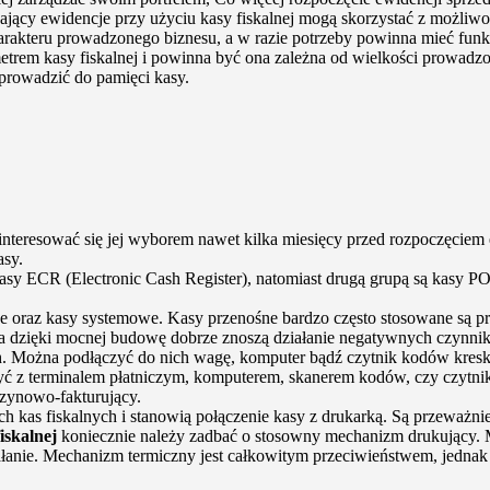
jący ewidencje przy użyciu kasy fiskalnej mogą skorzystać z możliwo
arakteru prowadzonego biznesu, a w razie potrzeby powinna mieć funk
etrem kasy fiskalnej i powinna być ona zależna od wielkości prowadz
prowadzić do pamięci kasy.
nteresować się jej wyborem nawet kilka miesięcy przed rozpoczęciem 
asy.
asy ECR (Electronic Cash Register), natomiast drugą grupą są kasy P
oraz kasy systemowe. Kasy przenośne bardzo często stosowane są przy
, a dzięki mocnej budowę dobrze znoszą działanie negatywnych czyn
h. Można podłączyć do nich wagę, komputer bądź czytnik kodów kresk
ć z terminalem płatniczym, komputerem, skanerem kodów, czy czytni
zynowo-fakturujący.
h kas fiskalnych i stanowią połączenie kasy z drukarką. Są przeważ
iskalnej
koniecznie należy zadbać o stosowny mechanizm drukujący. M
ziałanie. Mechanizm termiczny jest całkowitym przeciwieństwem, jedna