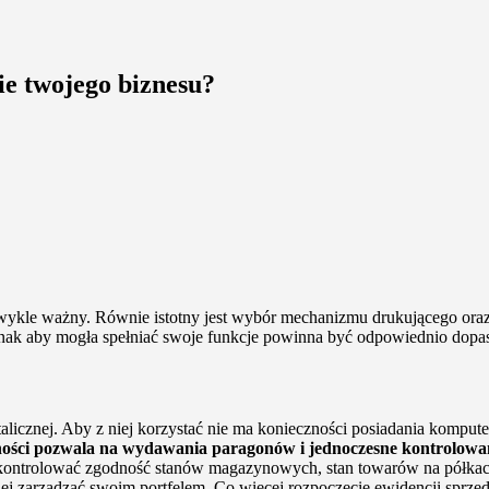
ie twojego biznesu?
wykle ważny. Równie istotny jest wybór mechanizmu drukującego oraz 
ednak aby mogła spełniać swoje funkcje powinna być odpowiednio dop
talicznej. Aby z niej korzystać nie ma konieczności posiadania komput
lności pozwala na wydawania paragonów i jednoczesne kontrolowa
e kontrolować zgodność stanów magazynowych, stan towarów na półkac
j zarządzać swoim portfelem, Co więcej rozpoczęcie ewidencji sprzeda