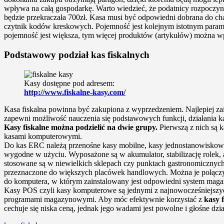
wpływa na całą gospodarkę. Warto wiedzieć, że podatnicy rozpoczyna
będzie przekraczała 700zł. Kasa musi być odpowiedni dobrana do ch
czytnik kodów kreskowych. Pojemność jest kolejnym istotnym param
pojemność jest większa, tym więcej produktów (artykułów) można w
Podstawowy podział kas fiskalnych
Kasy dostępne pod adresem:
http://www.fiskalne-kasy.com/
Kasa fiskalna powinna być zakupiona z wyprzedzeniem. Najlepiej zai
zapewni możliwość nauczenia się podstawowych funkcji, działania k
Kasy fiskalne można podzielić na dwie grupy.
Pierwszą z nich są k
kasami komputerowymi.
Do kas ERC należą przenośne kasy mobilne, kasy jednostanowiskowe 
wygodne w użyciu. Wyposażone są w akumulator, stabilizację rolek
stosowane są w niewielkich sklepach czy punktach gastronomicznyc
przeznaczone do większych placówek handlowych. Można je połączy
do komputera, w którym zainstalowany jest odpowiedni system maga
Kasy POS czyli kasy komputerowe są jednymi z najnowocześniejszyc
programami magazynowymi. Aby móc efektywnie korzystać z
kasy f
cechuje się niska ceną, jednak jego wadami jest powolne i głośne d